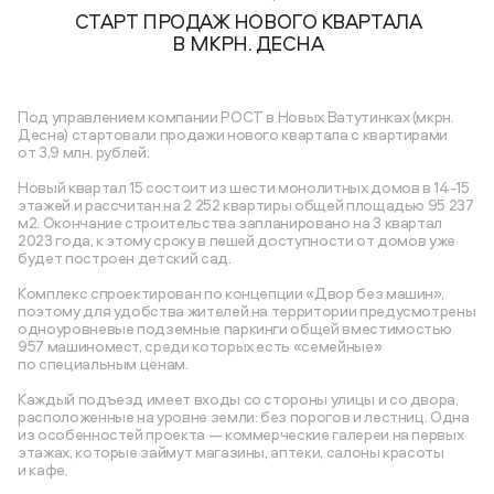
СТАРТ ПРОДАЖ НОВОГО КВАРТАЛА
В МКРН. ДЕСНА
Под управлением компании РОСТ в Новых Ватутинках (мкрн.
Десна) стартовали продажи нового квартала с квартирами
от 3,9 млн. рублей.
Новый квартал 15 состоит из шести монолитных домов в 14-15
этажей и рассчитан на 2 252 квартиры общей площадью 95 237
м2. Окончание строительства запланировано на 3 квартал
2023 года, к этому сроку в пешей доступности от домов уже
будет построен детский сад.
Комплекс спроектирован по концепции «Двор без машин»,
поэтому для удобства жителей на территории предусмотрены
одноуровневые подземные паркинги общей вместимостью
957 машиномест, среди которых есть «семейные»
по специальным ценам.
Каждый подъезд имеет входы со стороны улицы и со двора,
расположенные на уровне земли: без порогов и лестниц. Одна
из особенностей проекта — коммерческие галереи на первых
этажах, которые займут магазины, аптеки, салоны красоты
и кафе.