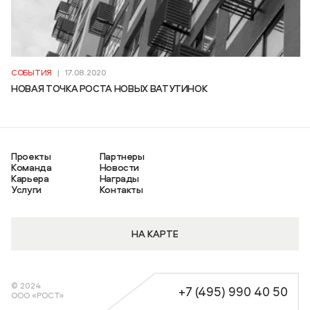
СОБЫТИЯ
|
17.08.2020
НОВАЯ ТОЧКА РОСТА НОВЫХ ВАТУТИНОК
Проекты
Партнеры
Команда
Новости
Проекты
Партнеры
Карьера
Награды
Команда
Новости
Услуги
Контакты
Карьера
Награды
Услуги
Контакты
НА КАРТЕ
© 2024
+7 (495) 990 40 50
ООО «РОСТ»