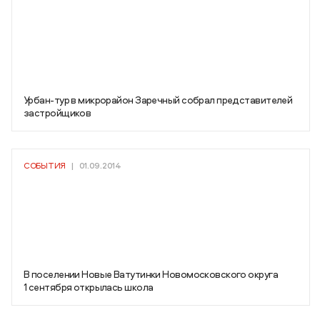
Урбан-тур в микрорайон Заречный собрал представителей
застройщиков
СОБЫТИЯ
|
01.09.2014
В поселении Новые Ватутинки Новомосковского округа
1 сентября открылась школа