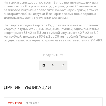
На территории двора построят 2 спортивные площадки для
тренировок и 6 игровых площадок для детей. Специальное
резиновое покрытие позволит избежать луж и грязи, а также
выдержит любые нагрузки. В вечернее время все дворовые
дорожки подсветят уличными фонарями.
На старте продаж Квартала 15 доступен полный ассортимент
квартир: студии от 22,3 м2 за 3,9 млн. рублей, однокомнатные
квартиры от 33 м2 за 5,3 млн. рублей, двушки от 42,7 м2 за 6,2
млн рублей, трешки от 63,6 м2 за 7,9 млн. рублей. Продажи
осуществляются через эскроу-счета в соответствии с 214-ФЗ.
ПОДЕЛИТЬСЯ
ДРУГИЕ ПУБЛИКАЦИИ
СОБЫТИЯ
|
11.03.2025