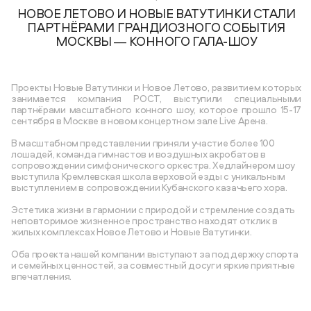
НОВОЕ ЛЕТОВО И НОВЫЕ ВАТУТИНКИ СТАЛИ
ПАРТНЁРАМИ ГРАНДИОЗНОГО СОБЫТИЯ
МОСКВЫ ― КОННОГО ГАЛА-ШОУ
Проекты Новые Ватутинки и Новое Летово, развитием которых
занимается компания РОСТ, выступили специальными
партнёрами масштабного конного шоу, которое прошло 15-17
сентября в Москве в новом концертном зале Live Арена.
В масштабном представлении приняли участие более 100
лошадей, команда гимнастов и воздушных акробатов в
сопровождении симфонического оркестра. Хедлайнером шоу
выступила Кремлевская школа верховой езды с уникальным
выступлением в сопровождении Кубанского казачьего хора.
Эстетика жизни в гармонии с природой и стремление создать
неповторимое жизненное пространство находят отклик в
жилых комплексах Новое Летово и Новые Ватутинки.
Оба проекта нашей компании выступают за поддержку спорта
и семейных ценностей, за совместный досуг и яркие приятные
впечатления.